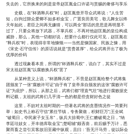
失去的，它所换来的则是皇帝赵匡胤金口许诺与赏赐的奢侈与享乐
史载，在“杯酒释兵权”时，赵匡胤曾开导众武将说：“人生苦
短，白驹过隙众爱卿不如多积金宝，广置良田美宅，歌儿舞女以终
天年如此，君臣之间再无嫌猜，可以两全”那话的意思是再明显不
过了，只要众将放下武器，不掌兵权，不再对他赵匡胤的皇位构成
威胁，那么，其他一切都好说，想要什么都行仅此可见，赵匡胤在
“释兵权”时，表现得非常地慷慨——当然是慷国家、民族之慷，用
《宋史·石守信传》的原话说就是“赏赉甚厚”，给众武将开出了极为
优厚的价码
透过现象看本质，所谓的“杯酒释兵权”，说白了，其实不过是
宋太祖赵匡胤“以腐败换兵权”罢了
从某种意义上说，“杯酒释兵权”，不啻是赵匡胤给整个武将集
团颁发了一张“腐败许可证”由于有了皇帝亲自颁发的这张“腐败许可
证”为庇护，所以，从那之后，武将们都“理直气壮”地进行腐败据史
料记载，太祖的武将们几乎清一色的都是些贪财好色之徒
这里，不妨对太祖时期的一些著名武将的贪墨情况作一简要列
举：如史书上称石守信“累任节镇，专务聚敛，积财巨万”;王全斌
“破蜀日，夺民家子女玉帛”，纵兵大掠蜀中;王仁赡破蜀之日，“纳
李廷珪妓女，开丰德库取金宝”;楚昭辅“颇吝啬，前后赐予万计，悉
聚而畜之尝引宾客故旧至藏中纵观，且曰：‘吾无汗马劳，徒以际会