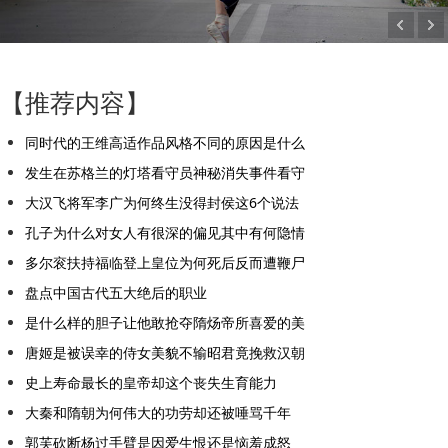
【推荐内容】
同时代的王维高适作品风格不同的原因是什么
发生在苏格兰的灯塔看守员神秘消失事件看守
大汉飞将军李广为何终生没得封侯这6个说法
孔子为什么对女人有很深的偏见其中有何隐情
多尔衮扶持福临登上皇位为何死后反而遭鞭尸
盘点中国古代五大绝后的职业
是什么样的胆子让他敢抢夺隋炀帝所喜爱的美
唐姬是被误幸的侍女美貌不输昭君竟挽救汉朝
史上寿命最长的皇帝却这个丧失生育能力
大秦和隋朝为何伟大的功劳却还被唾骂千年
郭芙砍断杨过手臂是因爱生恨还是恼羞成怒