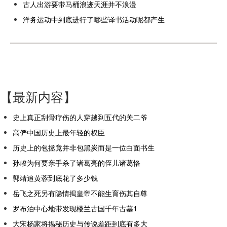
古人出游要带马桶浪迹天涯并不浪漫
洋务运动中到底进行了哪些译书活动呢都产生
【最新内容】
史上真正刮骨疗伤的人穿越到五代的关二爷
高俨中国历史上最年轻的权臣
历史上的包拯竟并非包黑炭而是一位白面书生
孙峻为何要亲手杀了诸葛亮的侄儿诸葛恪
郭靖追黄蓉到底花了多少钱
岳飞之死另有隐情揭皇帝不能生育伤其自尊
罗布泊中心地带发现楼兰古国千年古墓1
大宋杨家将揭秘历史与传说差距到底有多大