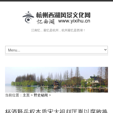
江南忆，最忆是杭州，杭州最忆是西湖！
当前位置：
主页
>
野史秘闻
>
杯酒释兵权本质宋太祖赵匡胤以腐败换