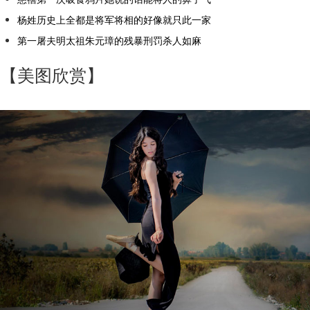
杨姓历史上全都是将军将相的好像就只此一家
第一屠夫明太祖朱元璋的残暴刑罚杀人如麻
【美图欣赏】