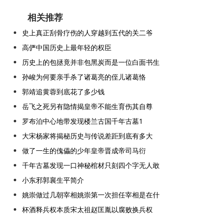
相关推荐
史上真正刮骨疗伤的人穿越到五代的关二爷
高俨中国历史上最年轻的权臣
历史上的包拯竟并非包黑炭而是一位白面书生
孙峻为何要亲手杀了诸葛亮的侄儿诸葛恪
郭靖追黄蓉到底花了多少钱
岳飞之死另有隐情揭皇帝不能生育伤其自尊
罗布泊中心地带发现楼兰古国千年古墓1
大宋杨家将揭秘历史与传说差距到底有多大
做了一生的傀儡的少年皇帝晋成帝司马衍
千年古墓发现一口神秘棺材只刻四个字无人敢
小东邪郭襄生平简介
姚崇做过几朝宰相姚崇第一次担任宰相是在什
杯酒释兵权本质宋太祖赵匡胤以腐败换兵权