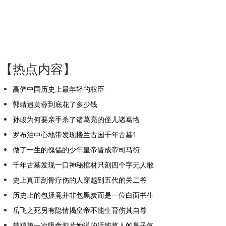
【热点内容】
高俨中国历史上最年轻的权臣
郭靖追黄蓉到底花了多少钱
孙峻为何要亲手杀了诸葛亮的侄儿诸葛恪
罗布泊中心地带发现楼兰古国千年古墓1
做了一生的傀儡的少年皇帝晋成帝司马衍
千年古墓发现一口神秘棺材只刻四个字无人敢
史上真正刮骨疗伤的人穿越到五代的关二爷
历史上的包拯竟并非包黑炭而是一位白面书生
岳飞之死另有隐情揭皇帝不能生育伤其自尊
慈禧第一次吸食鸦片她说的话能将人的鼻子气