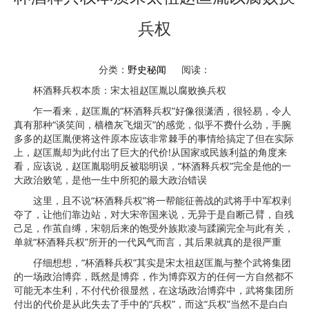
兵权
分类：
野史秘闻
阅读：
杯酒释兵权本质：宋太祖赵匡胤以腐败换兵权
乍一看来，赵匡胤的“杯酒释兵权”好像很潇洒，很轻易，令人
真有那种“谈笑间，樯橹灰飞烟灭”的感觉，似乎不费什么劲，手腕
多多的赵匡胤便将这件原本应该非常棘手的事情给搞定了但在实际
上，赵匡胤却为此付出了巨大的代价!从国家或民族利益的角度来
看，应该说，赵匡胤聪明反被聪明误，“杯酒释兵权”完全是他的一
大政治败笔，是他一生中所犯的最大政治错误
这里，且不说“杯酒释兵权”将一帮能征善战的武将手中军权剥
夺了，让他们靠边站，对大宋帝国来说，无异于是自断己臂，自残
己足，作茧自缚，宋朝后来的饱受外族欺凌与蹂躏完全与此有关，
单就“杯酒释兵权”所开的一代风气而言，其后果就真的是很严重
仔细想想，“杯酒释兵权”其实是宋太祖赵匡胤与整个武将集团
的一场政治博弈，既然是博弈，作为博弈双方的任何一方自然都不
可能无本生利，不付代价很显然，在这场政治博弈中，武将集团所
付出的代价是从此失去了手中的“兵权”，而这“兵权”当然不是白白