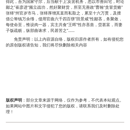
得此，吾为国家守尔，后当献于上’及罢机务，悉以市善田宅，时论
鄙之”崔彦进“频立战功，然好聚财货，所至无善政”曹翰“贪冒货赂”
张铎“州官岁市马，张铎厚增其直而私取之，累至十六万贯，及擅
借公帑钱万余缗，侵用官曲六千四百饼”田景咸“性鄙吝，务聚敛，
每使命至，惟设肉一器，宾主共食”王晖“性亦吝啬，赀甚富，而妻
子饭疏粝，纵部曲诛求，民甚苦之”……
免责声明：以上内容源自络，版权归原作者所有，如有侵犯您
的原创版权请告知，我们将尽快删除相关内容
版权声明
：部分文章来源于网络，仅作为参考，不代表本站观点。
如果网站中图片和文字侵犯了您的版权，请联系我们及时删除处
理！