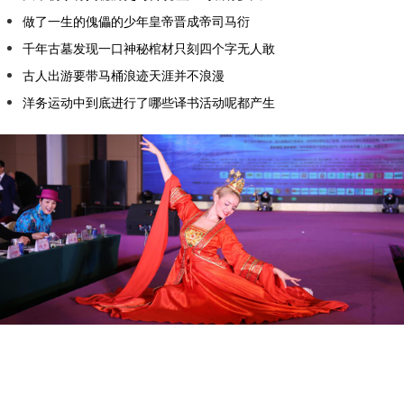
做了一生的傀儡的少年皇帝晋成帝司马衍
千年古墓发现一口神秘棺材只刻四个字无人敢
古人出游要带马桶浪迹天涯并不浪漫
洋务运动中到底进行了哪些译书活动呢都产生